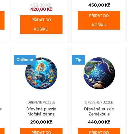
430,00
Kč
450,00
Kč
Původní
Aktuální
420,00
Kč
cena
cena
PŘIDAT DO
byla:
je:
PŘIDAT DO
430,00 Kč.
420,00 Kč.
KOŠÍKU
KOŠÍKU
Oblíbené
Tip
DŘEVĚNÉ PUZZLE
DŘEVĚNÉ PUZZLE
e
Dřevěné puzzle
Dřevěné puzzle
Mořská panna
Zeměkoule
290,00
Kč
440,00
Kč
PŘIDAT DO
PŘIDAT DO