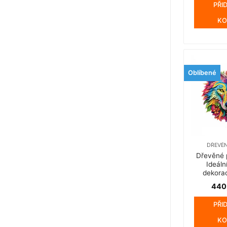
byla
PŘI
440,
KO
Oblíbené
DŘEVĚN
Dřevěné p
Ideáln
dekora
440
PŘI
KO