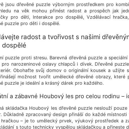
vě jsou dřevěné puzzle výborným prostředkem pro kombin
hledu na věk mohou přinést radost a prospěch jak jed
čky pro děti, Interakce pro dospělé, Vzdělávací hračka
é puzzle pro děti i dospělé.
ávejte radost a tvořivost s našimi dřevěný
 i dospělé
ní puzzle proti stresu. Barevná dřevěná puzzle a speciální t
 pro narozeninové oslavy chlapců i dívek. Dřevěné puzzle 
teriér. Obohaťte svůj domov o originální kousek a užijte s
řinášejí možnost tvořit umělecké dřevěné obrazy, které
é puzzle je ideální a krásný dárek pro každého.
tní a zábavné Houbový les pro celou rodinu – id
á skládačka Houbový les dřevěné puzzle neslouží pouze j
ér. Důkladně zpracovaný design přináší do každé místnost
hračkou – je to umělecký prvek, výukový prostředek a z
kládání s touto technicky vyspělou skládačkou a přineste 