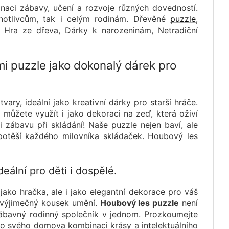
aci zábavy, učení a rozvoje různých dovedností.
notlivcům, tak i celým rodinám. Dřevěné
puzzle
,
, Hra ze dřeva, Dárky k narozeninám, Netradiční
mi puzzle jako dokonalý dárek pro
vary, ideální jako kreativní dárky pro starší hráče.
můžete využít i jako dekoraci na zeď, která oživí
i zábavu při skládání! Naše puzzle nejen baví, ale
 potěší každého milovníka skládaček. Houbový les
eální pro děti i dospělé.
ako hračka, ale i jako elegantní dekorace pro váš
i výjimečný kousek umění.
Houbový les puzzle
není
ábavný rodinný společník v jednom. Prozkoumejte
do svého domova kombinaci krásy a intelektuálního