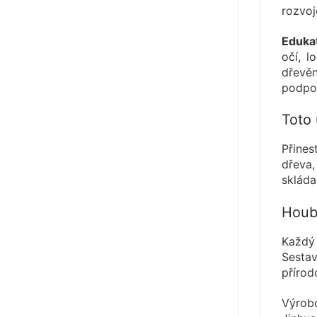
rozvoj
Edukat
očí, l
dřevěn
podpor
Toto 
Přines
dřeva,
skláda
Houbo
Každý 
Sestav
přírod
Výrobc