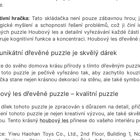
e.
ivní hračka:
Tato skládačka není pouze zábavnou hrou; je
ogické myšlení a schopnosti řešení problémů, což ji činí i
ých puzzle Houbový les a detailní vyřezávání každé část
uje kognitivní funkce a koncentraci. Houbový les dřevěné 
unikátní dřevěné puzzle je skvělý dárek
te do svého domova krásu přírody s tímto dřevěným puzzle
 toto puzzle je pečlivě vyřezáno tak, aby zachytilo kou
čka stane nejen krásnou dekorací na stěnu, ale také symbol
vý les dřevěné puzzle – kvalitní puzzle
dílek tohoto puzzle je zpracován s důrazem na detail, přič
ení tohoto puzzle je nejen kreativní výzvou, ale také skvě
ou. Tento krásný
houbový les
přinese do vašeho interiéru p
e: Yiwu Haohan Toys Co., Ltd., 2nd Floor, Building 1, N