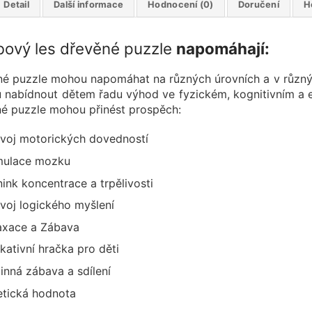
Detail
Další informace
Hodnocení (0)
Doručení
H
ový les dřevěné puzzle
napomáhají:
é puzzle mohou napomáhat na různých úrovních a v různý
nabídnout dětem řadu výhod ve fyzickém, kognitivním a e
é puzzle mohou přinést prospěch:
voj motorických dovedností
mulace mozku
nink koncentrace a trpělivosti
voj logického myšlení
axace a Zábava
kativní hračka pro děti
inná zábava a sdílení
etická hodnota