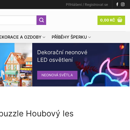
Přihlášení / Registrovat se
0,00
KČ
EKORACE A OZDOBY
PŘÍBĚHY ŠPERKU
Dekorační neonové
LED osvětlení
NEONOVÁ SVĚTLA
puzzle Houbový les