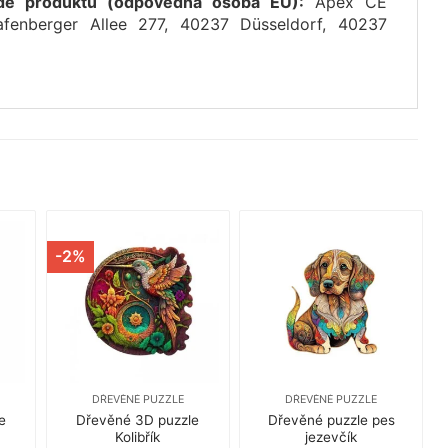
dě produktů (odpovědná osoba EU):
Apex CE
fenberger Allee 277, 40237 Düsseldorf, 40237
-2%
DŘEVĚNÉ PUZZLE
DŘEVĚNÉ PUZZLE
e
Dřevěné 3D puzzle
Dřevěné puzzle pes
Kolibřík
jezevčík