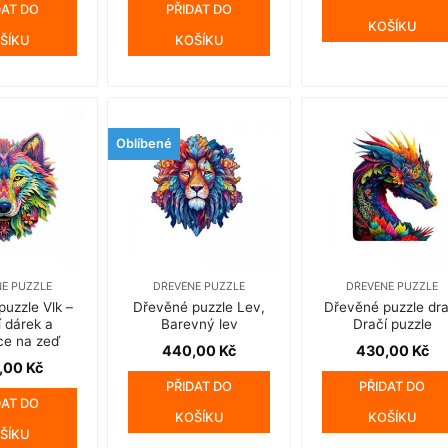
:
je:
byla:
je:
DAT DO
PŘIDAT DO
00 Kč.
430,00 Kč.
440,00 Kč.
430,00 Kč.
KOŠÍKU
ŠÍKU
KOŠÍKU
Oblíbené
É PUZZLE
DŘEVĚNÉ PUZZLE
DŘEVĚNÉ PUZZLE
uzzle Vlk –
Dřevěné puzzle Lev,
Dřevěné puzzle dra
í dárek a
Barevný lev
Dračí puzzle
ce na zeď
440,00
Kč
430,00
Kč
,00
Kč
PŘIDAT DO
PŘIDAT DO
DAT DO
KOŠÍKU
KOŠÍKU
ŠÍKU