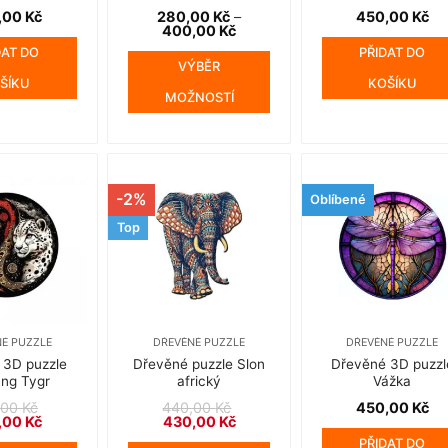
,00
Kč
280,00
Kč
–
450,00
Kč
Rozpětí
400,00
Kč
cen:
DAT DO
PŘIDAT DO
280,00 Kč
VÝBĚR
až
ŠÍKU
KOŠÍKU
400,00 Kč
MOŽNOSTÍ
Tento
produkt
má
více
-2%
Oblíbené
variant.
Možnosti
Top
lze
vybrat
na
stránce
produktu
É PUZZLE
DŘEVĚNÉ PUZZLE
DŘEVĚNÉ PUZZLE
 3D puzzle
Dřevěné puzzle Slon
Dřevěné 3D puzzl
ang Tygr
africký
Vážka
,00
Kč
440,00
Kč
450,00
Kč
dní
Aktuální
Původní
Aktuální
,00
Kč
430,00
Kč
a
cena
cena
cena
PŘIDAT DO