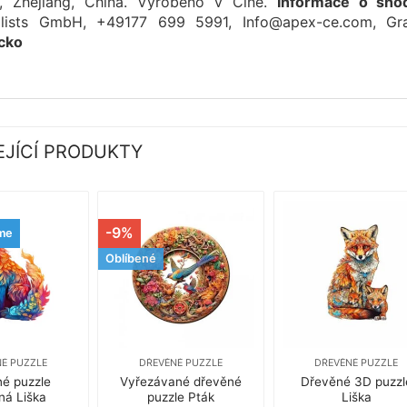
a, Zhejiang, China. Vyrobeno v Číně.
Informace o sho
alists GmbH, +49177 699 5991, Info@apex-ce.com, Gra
cko
EJÍCÍ PRODUKTY
-9%
me
Oblíbené
É PUZZLE
DŘEVĚNÉ PUZZLE
DŘEVĚNÉ PUZZLE
é puzzle
Vyřezávané dřevěné
Dřevěné 3D puzzl
ná Liška
puzzle Pták
Liška