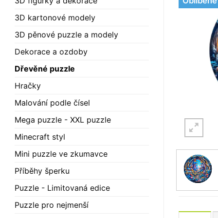
3D figurky a dekorace
Oblíbené
3D kartonové modely
3D pěnové puzzle a modely
Dekorace a ozdoby
Dřevěné puzzle
Hračky
Malování podle čísel
Mega puzzle - XXL puzzle
Minecraft styl
Mini puzzle ve zkumavce
Příběhy šperku
Puzzle - Limitovaná edice
Puzzle pro nejmenší