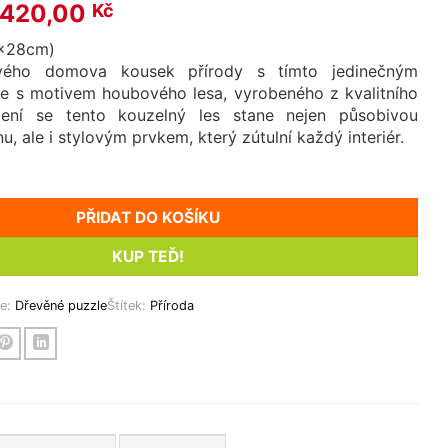
Původní
Aktuální
420,00
Kč
cena
cena
8x28cm)
byla:
je:
vého domova kousek přírody s tímto jedinečným
440,00 Kč.
420,00 Kč.
e s motivem houbového lesa, vyrobeného z kvalitního
žení se tento kouzelný les stane nejen působivou
u, ale i stylovým prvkem, který zútulní každý interiér.
PŘIDAT DO KOŠÍKU
KUP TEĎ!
ie:
Dřevěné puzzle
Štítek:
Příroda