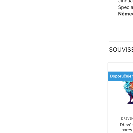
Jinhu
Speci
Něme
SOUVIS
Doporučuje
DŘEVĚN
Dřevěn
barev