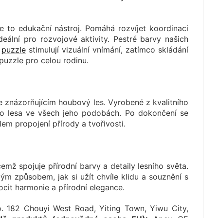
 to edukační nástroj. Pomáhá rozvíjet koordinaci
deální pro rozvojové aktivity. Pestré barvy našich
i
puzzle
stimulují vizuální vnímání, zatímco skládání
puzzle pro celou rodinu.
 znázorňujícím houbový les. Vyrobené z kvalitního
zlo lesa ve všech jeho podobách. Po dokončení se
em propojení přírody a tvořivosti.
emž spojuje přírodní barvy a detaily lesního světa.
lým způsobem, jak si užít chvíle klidu a souznění s
ocit harmonie a přírodní elegance.
o. 182 Chouyi West Road, Yiting Town, Yiwu City,