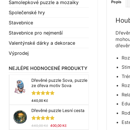
Samolepkové puzzle a mozaiky
Popis
Společenské hry
Houb
Stavebnice
Stavebnice pro nejmenší
Dřevěn
mohou 
Valentýnské dárky a dekorace
dřevěn
Výprodej
Roz
Sti
NEJLÉPE HODNOCENÉ PRODUKTY
Tré
Dřevěné puzzle Sova, puzzle
Roz
ze dřeva motiv Sova
Rel
Hodnocení
440,00
Kč
Edu
5.00
z 5
Dřevěné puzzle Lesní cesta
Rod
Est
Hodnocení
Původní
Aktuální
440,00
Kč
400,00
Kč
5.00
z 5