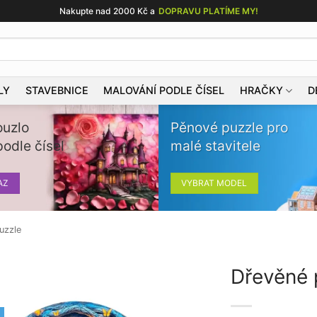
Nakupte nad 2000 Kč a
DOPRAVU PLATÍME MY!
LY
STAVEBNICE
MALOVÁNÍ PODLE ČÍSEL
HRAČKY
D
ouzlo
Pěnové puzzle pro
odle čísel
malé stavitele
AZ
VYBRAT MODEL
uzzle
Dřevěné 