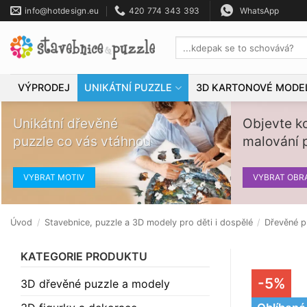
Přeskočit
info@hotdesign.eu
420 774 343 393
WhatsApp
na
obsah
Hledat:
VÝPRODEJ
UNIKÁTNÍ PUZZLE
3D KARTONOVÉ MODE
Unikátní dřevěné
Objevte k
puzzle co vás vtáhnou
malování p
VYBRAT MOTIV
VYBRAT OBR
Úvod
/
Stavebnice, puzzle a 3D modely pro děti i dospělé
/
Dřevěné p
KATEGORIE PRODUKTU
-5%
3D dřevěné puzzle a modely