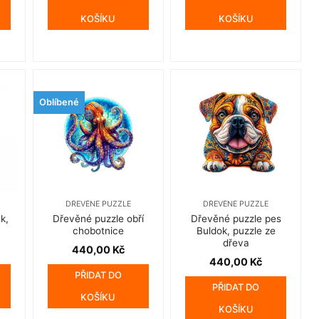
KOŠÍKU
KOŠÍKU
Oblíbené
DŘEVĚNÉ PUZZLE
DŘEVĚNÉ PUZZLE
k,
Dřevěné puzzle obří
Dřevěné puzzle pes
chobotnice
Buldok, puzzle ze
dřeva
440,00
Kč
440,00
Kč
PŘIDAT DO
PŘIDAT DO
KOŠÍKU
KOŠÍKU