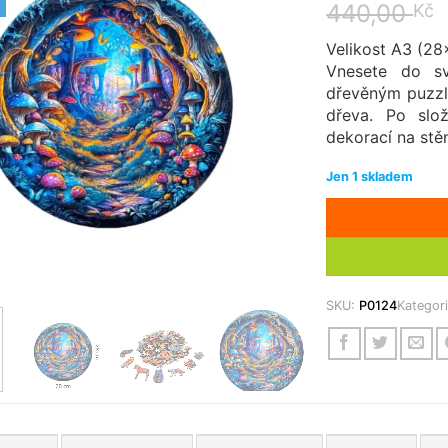
440,00
Kč
Velikost A3 (2
Vnesete do s
dřevěným puzzl
dřeva. Po slo
dekorací na stěn
Jen 1 skladem
SKU:
P0124
Kategor