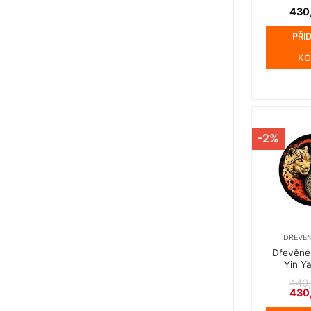
430
PŘI
KO
-2%
DŘEVĚN
Dřevěné
Yin Y
440
Půvo
430
cen