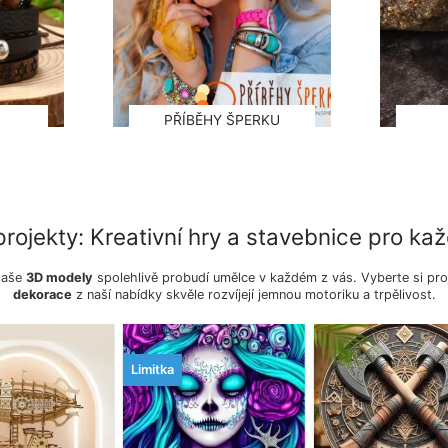
PŘÍBĚHY ŠPERKU
projekty: Kreativní hry a stavebnice pro ka
 Naše
3D modely
spolehlivě probudí umělce v každém z vás. Vyberte si pro
dekorace
z naší nabídky skvěle rozvíjejí jemnou motoriku a trpělivost.
Limitka