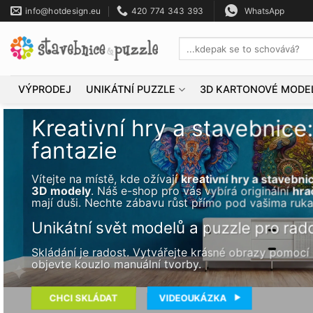
Přeskočit
info@hotdesign.eu
420 774 343 393
WhatsApp
na
obsah
Hledat:
VÝPRODEJ
UNIKÁTNÍ PUZZLE
3D KARTONOVÉ MODE
Kreativní hry a stavebnice
fantazie
Vítejte na místě, kde ožívají
kreativní hry a stavebni
3D modely
. Náš e-shop pro vás vybírá originální
hra
mají duši. Nechte zábavu růst přímo pod vašima ruk
Unikátní svět modelů a puzzle pro rad
Skládání je radost. Vytvářejte krásné obrazy pomocí
objevte kouzlo manuální tvorby.
CHCI SKLÁDAT
VIDEOUKÁZKA