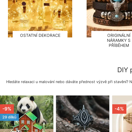
OSTATNÍ DEKORACE
ORIGINÁLNÍ
NÁRAMKY S
PŘÍBĚHEM
DIY 
Hledáte relaxaci u malování nebo dáváte přednost výzvě při stavění?
-9%
-4%
29 dílků