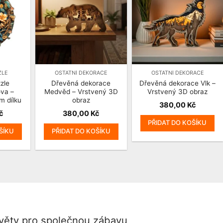
ZLE
OSTATNÍ DEKORACE
OSTATNÍ DEKORACE
zle
Dřevěná dekorace
Dřevěná dekorace Vlk –
va –
Medvěd – Vrstvený 3D
Vrstvený 3D obraz
m dílku
obraz
380,00
Kč
č
380,00
Kč
PŘIDAT DO KOŠÍKU
ŠÍKU
PŘIDAT DO KOŠÍKU
světy pro společnou zábavu