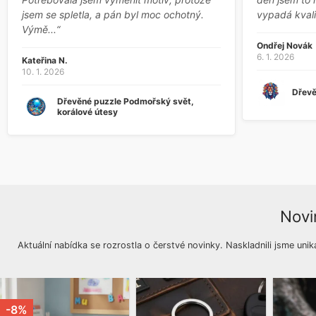
jsem se spletla, a pán byl moc ochotný.
vypadá kvali
Výmě...“
Ondřej Novák
6. 1. 2026
Kateřina N.
10. 1. 2026
Dřevě
Dřevěné puzzle Podmořský svět,
korálové útesy
Novi
Aktuální nabídka se rozrostla o čerstvé novinky. Naskladnili jsme unik
-8%