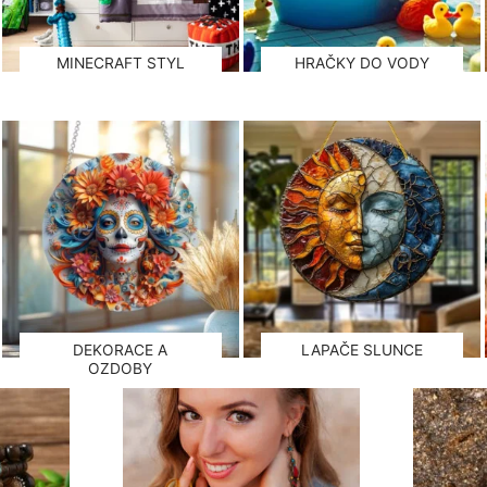
MINECRAFT STYL
HRAČKY DO VODY
DEKORACE A
LAPAČE SLUNCE
OZDOBY