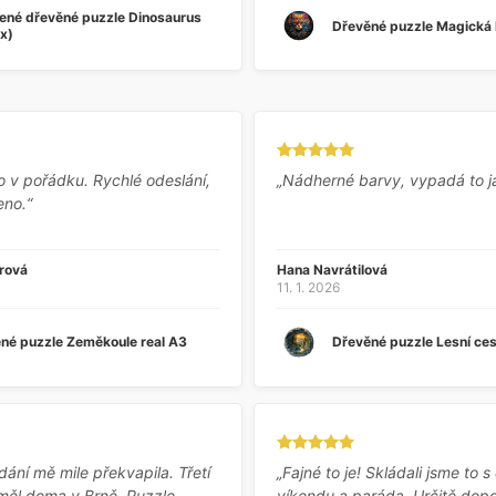
ené dřevěné puzzle Dinosaurus
Dřevěné puzzle Magická
x)
o v pořádku. Rychlé odeslání,
„Nádherné barvy, vypadá to j
eno.“
rová
Hana Navrátilová
11. 1. 2026
né puzzle Zeměkoule real A3
Dřevěné puzzle Lesní ce
dání mě mile překvapila. Třetí
„Fajné to je! Skládali jsme to
měl doma v Brně. Puzzle
víkendu a paráda. Určitě dopo