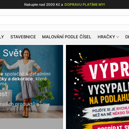
Nakupte nad 2000 Kč a
DOPRAVU PLATÍME MY!
LY
STAVEBNICE
MALOVÁNÍ PODLE ČÍSEL
HRAČKY
D
: Svět
ce
společně s detailními
čky a dekorace
, které
ama.
ost
 našich produktů a