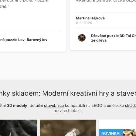
tně.“
Martina Hájková
6. 1. 2026
Dřevěné puzzle 3D Tai Ch
né puzzle Lev, Barevný lev
ze dřeva
nky skladem: Moderní kreativní hry a stave
átní
3D modely
, detailní
stavebnice
kompatibilní s LEGO a umělecké
sklád
rozvine fantazii.
NOVINKA!