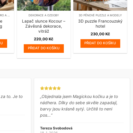
DEKORAČNÍ CEDULE - RETRO A VINTAGE
DEKORACE A OZDOBY
3D PĚNOVÉ PUZZLE A MODELY
le
Lapač slunce Kocour –
3D puzzle Francouzský
g
Závěsná dekorace,
hotel
vitráž
230,00
Kč
220,00
Kč
KU
PŘIDAT DO KOŠÍKU
PŘIDAT DO KOŠÍKU
 za to. Je to
„Objednala jsem Magickou kočku a je to
nádhera. Dílky do sebe skvěle zapadají,
barvy jsou krásně sytý. Určitě to neni
pos...“
Tereza Svobodová
18. 1. 2026