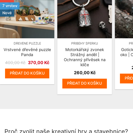
7 vrstev
Nové
DŘEVĚNÉ PUZZLE
PŘÍBĚHY ŠPERKU
PŘ
Vrstvené dřevěné puzzle
Motorkářský zvonek
Gotic
Panda
Strážný anděl |
oko | 
Ochranný přívěsek na
Původní
Aktuální
400,00
Kč
370,00
Kč
klíče
cena
cena
byla:
je:
260,00
Kč
PŘIDAT DO KOŠÍKU
400,00 Kč.
370,00 Kč.
PŘI
PŘIDAT DO KOŠÍKU
Proč zvolit naše kreativní hry a stavebnice?