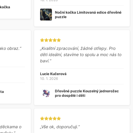
 kočka
Noční kočka Limitovaná edice dřevěné
puzzle
ako obraz.“
„Kvalitní zpracování, žádné otřepy. Pro
děti ideální, stavíme to spolu a moc nás to
baví.“
Lucie Kučerová
10. 1. 2026
Dřevěné puzzle Kouzelný jednorožec
sta
pro dospělé i děti
 s děckama o
„Vše ok, doporučuji.“
ručuju.“