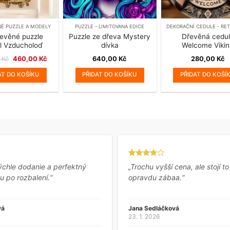
NÉ PUZZLE A MODELY
PUZZLE - LIMITOVANÁ EDICE
evěné puzzle
Puzzle ze dřeva Mystery
Dřevěná cedu
l Vzducholoď
dívka
Welcome Vikin
Původní
Aktuální
0
Kč
460,00
Kč
640,00
Kč
280,00
Kč
cena
cena
byla:
je:
AT DO KOŠÍKU
PŘIDAT DO KOŠÍKU
PŘIDAT DO KOŠÍ
480,00 Kč.
460,00 Kč.
ýchle dodanie a perfektný
„Trochu vyšší cena, ale stojí to
u po rozbalení.“
opravdu zábaa.“
vá
Jana Sedláčková
23. 1. 2026