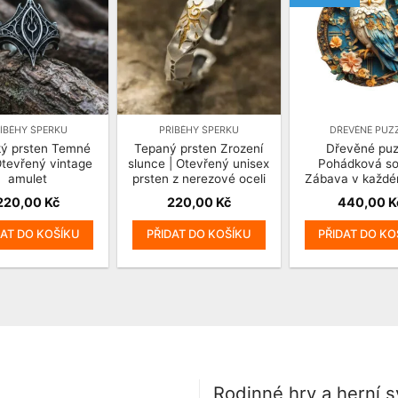
ÍBĚHY ŠPERKU
PŘÍBĚHY ŠPERKU
DŘEVĚNÉ PUZ
ký prsten Temné
Tepaný prsten Zrození
Dřevěné puz
Otevřený vintage
slunce | Otevřený unisex
Pohádková so
amulet
prsten z nerezové oceli
Zábava v každé
220,00
Kč
220,00
Kč
440,00
K
DAT DO KOŠÍKU
PŘIDAT DO KOŠÍKU
PŘIDAT DO KO
Rodinné hry a herní 