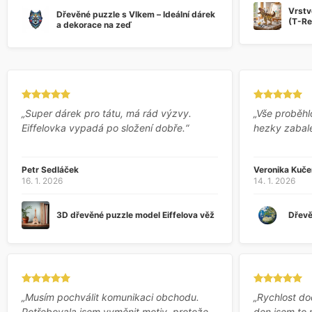
Vrstv
Dřevěné puzzle s Vlkem – Ideální dárek
(T-Re
a dekorace na zeď
„Super dárek pro tátu, má rád výzvy.
„Vše proběhl
Eiffelovka vypadá po složení dobře.“
hezky zabal
Petr Sedláček
Veronika Kuče
16. 1. 2026
14. 1. 2026
3D dřevěné puzzle model Eiffelova věž
Dřevě
„Musím pochválit komunikaci obchodu.
„Rychlost do
Potřebovala jsem vyměnit motiv, protože
den jsem to 