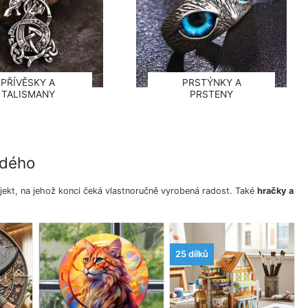
PŘÍVĚSKY A
PRSTÝNKY A
TALISMANY
PRSTENY
ždého
jekt, na jehož konci čeká vlastnoručně vyrobená radost. Také
hračky a
25 dílků