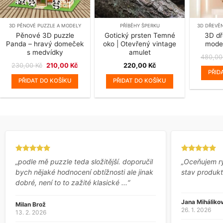
3D PĚNOVÉ PUZZLE A MODELY
PŘÍBĚHY ŠPERKU
3D DŘEVĚ
Pěnové 3D puzzle
Gotický prsten Temné
3D dř
Panda – hravý domeček
oko | Otevřený vintage
mode
s medvídky
amulet
480,0
Původní
Aktuální
230,00
Kč
210,00
Kč
220,00
Kč
cena
cena
PŘID
byla:
je:
PŘIDAT DO KOŠÍKU
PŘIDAT DO KOŠÍKU
230,00 Kč.
210,00 Kč.
„podle mě puzzle teda složitější. doporučil
„Oceňujem r
bych nějaké hodnocení obtížnosti ale jinak
stav produkt
dobré, není to to zažité klasické ...“
Jana Miháliko
Milan Brož
26. 1. 2026
13. 2. 2026