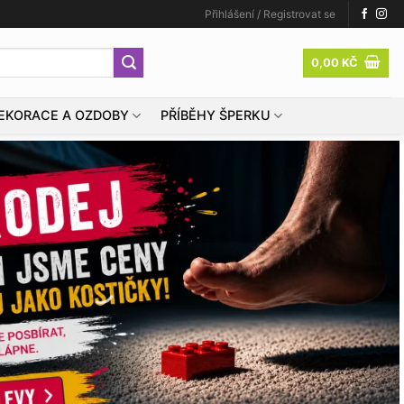
Přihlášení / Registrovat se
0,00
KČ
EKORACE A OZDOBY
PŘÍBĚHY ŠPERKU