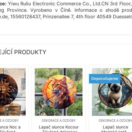
ce:
Yiwu Ruliu Electronic Commerce Co., Ltd.CN 3rd Floor,
ang Province. Vyrobeno v Číně. Informace o shodě pr
.de, 15560128437, Prinzenallee 7, 4th floor 40549 Duessel
EJÍCÍ PRODUKTY
Doporučujeme
E A OZDOBY
DEKORACE A OZDOBY
DEKORACE A OZDOB
unce Noc a
Lapač slunce Kocour
Lapač slunce
 Závěsná
– Závěsná dekorace,
Magické kotě –