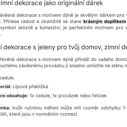
imní dekorace jako originální dárek
ávěsná dekorace s motivem dýně je skvělým dárkem pro vš
. Přinese radost a okamžitě se stane
krásným doplňkem
symbol sklizně a bohatství, je perfektním motivem pro v
.
í dekorace s jeleny pro tvůj domov, zimní d
řevěná dekorace s motivem dýně přináší do vašeho domov
uchému závěsnému provázku ji snadno umístíte na stěnu ne
cedule.
eriál:
Lipová překližka
ení obsahuje:
1x cedule, 1x provázek nebo řetízek
mka:
kvůli ručnímu měření může mít rozměr odchylku 
lišit, které jsou v normálním rozmezí.