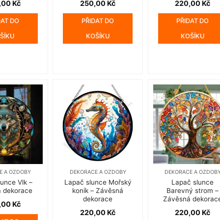
,00
Kč
250,00
Kč
220,00
Kč
DAT DO
PŘIDAT DO
PŘIDAT DO
ŠÍKU
KOŠÍKU
KOŠÍKU
E A OZDOBY
DEKORACE A OZDOBY
DEKORACE A OZDOB
unce Vlk –
Lapač slunce Mořský
Lapač slunce
 dekorace
koník – Závěsná
Barevný strom –
dekorace
Závěsná dekorac
,00
Kč
220,00
Kč
220,00
Kč