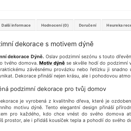
Další informace
Hodnocení (0)
Doručení
Heureka rec
imní dekorace s motivem dýně
mní dekorace Dýně.
Oslav podzimní sezónu s touto dřevěno
do tvého domova.
Motiv dýně
se skvěle hodí do podzimní 
raktickému závěsnému provázku nebo řetízku ji snadno u
ynikat. Dekorace přináší nejen krásu, ale i pohodovou atmo
ěná podzimní dekorace pro tvůj domov
ekorace je vyrobená z kvalitního dřeva, které je ozdoben
ního motivu dýně. Tento elegantní design přináší přírod
kem pro každého, kdo chce vnést do svého domova atm
š prostor, ale i přidáš kousíček tepla a pohodlí do svého 