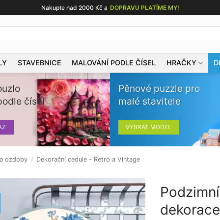
Nakupte nad 2000 Kč a
DOPRAVU PLATÍME MY!
LY
STAVEBNICE
MALOVÁNÍ PODLE ČÍSEL
HRAČKY
D
ouzlo
Pěnové puzzle pro
odle čísel
malé stavitele
AZ
VYBRAT MODEL
 a ozdoby
/
Dekorační cedule - Retro a Vintage
Podzimní
dekorace