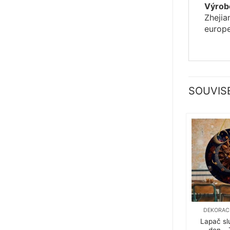
Výrob
Zheji
europe
SOUVIS
DEKORAC
Lapač sl
den –