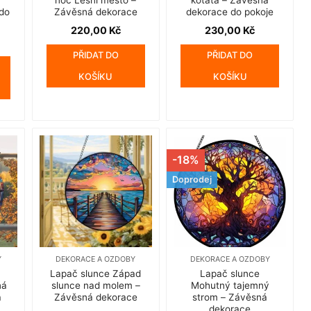
do
Závěsná dekorace
dekorace do pokoje
220,00
Kč
230,00
Kč
PŘIDAT DO
PŘIDAT DO
KOŠÍKU
KOŠÍKU
-18%
Doprodej
Y
DEKORACE A OZDOBY
DEKORACE A OZDOBY
Lapač slunce Západ
Lapač slunce
ná
slunce nad molem –
Mohutný tajemný
a
Závěsná dekorace
strom – Závěsná
dekorace