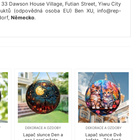
 33 Dawson House Village, Futian Street, Yiwu City
oduktů (odpovědná osoba EU) Ben XU, info@rep-
dorf,
Německo
.
Y
DEKORACE A OZDOBY
DEKORACE A OZDOBY
Lapač slunce Den a
Lapač slunce Dvě
noc Lesní město –
koťata – Závěsná