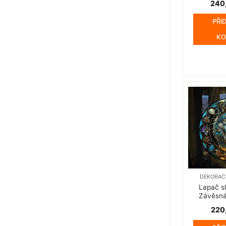
240
PŘI
KO
DEKORAC
Lapač sl
Závěsná
220