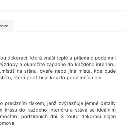
enze
u dekorací, která vnáší teplé a příjemné podzimní
výzdoby a okamžitě zapadne do každého interiéru.
místíš na stěnu, dveře nebo jiná místa, kde bude
sféru, která podtrhuje kouzlo podzimních dní.
o precizním tiskem, jenž zvýrazňuje jemné detaily
ní krásu do každého interiéru a stává se ideálním
osféru podzimních dní. S touto dekorací nejen
domova.