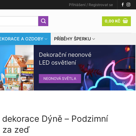
Přihlášení / Registrovat se
0,00
KČ
EKORACE A OZDOBY
PŘÍBĚHY ŠPERKU
Dekorační neonové
LED osvětlení
NEONOVÁ SVĚTLA
 dekorace Dýně – Podzimní
 za zeď