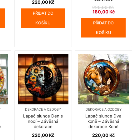
220,00
Kč
220,00
Kč
Původní
Aktuální
180,00
Kč
PŘIDAT DO
cena
cena
byla:
je:
KOŠÍKU
PŘIDAT DO
220,00 Kč.
180,00 Kč.
KOŠÍKU
Y
DEKORACE A OZDOBY
DEKORACE A OZDOBY
Lapač slunce Den s
Lapač slunce Dva
nocí – Závěsná
koně – Závěsná
e
dekorace
dekorace Koně
220,00
Kč
220,00
Kč