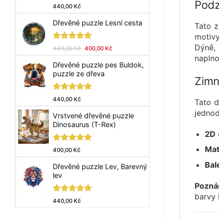
Podz
Hodnocení
440,00
Kč
5.00
z 5
Dřevěné puzzle Lesní cesta
Tato z
motivy
Dýně, 
Hodnocení
Původní
Aktuální
440,00
Kč
400,00
Kč
5.00
z 5
cena
cena
naplno
Dřevěné puzzle pes Buldok,
byla:
je:
puzzle ze dřeva
440,00 Kč.
400,00 Kč.
Zimn
Hodnocení
440,00
Kč
Tato d
5.00
z 5
jednod
Vrstvené dřevěné puzzle
Dinosaurus (T-Rex)
2D
Mat
Hodnocení
400,00
Kč
5.00
z 5
Bal
Dřevěné puzzle Lev, Barevný
lev
Pozná
barvy 
Hodnocení
440,00
Kč
5.00
z 5