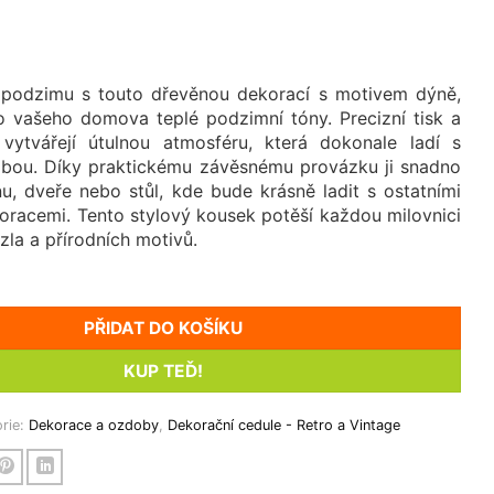
 podzimu s touto dřevěnou dekorací s motivem dýně,
o vašeho domova teplé podzimní tóny. Precizní tisk a
 vytvářejí útulnou atmosféru, která dokonale ladí s
bou. Díky praktickému závěsnému provázku ji snadno
nu, dveře nebo stůl, kde bude krásně ladit s ostatními
racemi. Tento stylový kousek potěší každou milovnici
la a přírodních motivů.
PŘIDAT DO KOŠÍKU
KUP TEĎ!
rie:
Dekorace a ozdoby
,
Dekorační cedule - Retro a Vintage