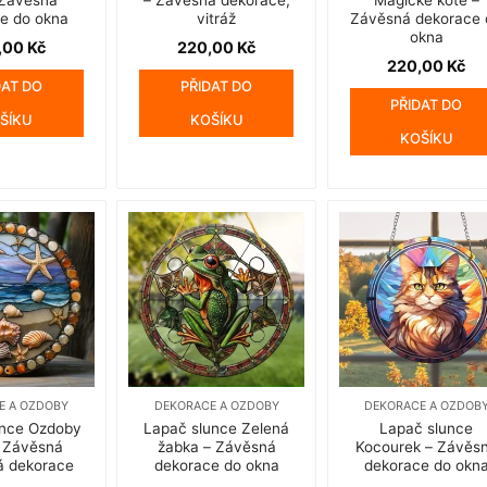
e do okna
vitráž
Závěsná dekorace 
okna
,00
Kč
220,00
Kč
220,00
Kč
DAT DO
PŘIDAT DO
PŘIDAT DO
ŠÍKU
KOŠÍKU
KOŠÍKU
E A OZDOBY
DEKORACE A OZDOBY
DEKORACE A OZDOB
unce Ozdoby
Lapač slunce Zelená
Lapač slunce
 Závěsná
žabka – Závěsná
Kocourek – Závěs
á dekorace
dekorace do okna
dekorace do okn