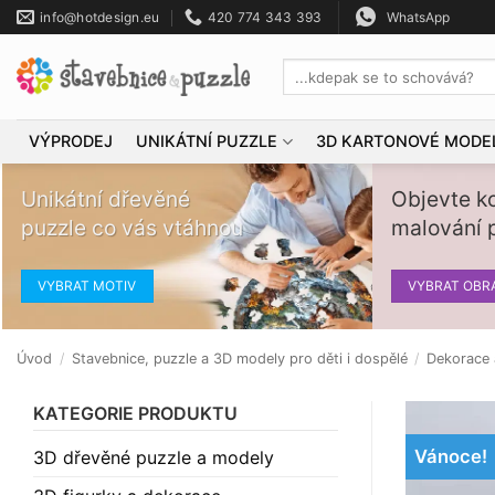
Přeskočit
info@hotdesign.eu
420 774 343 393
WhatsApp
na
obsah
Hledat:
VÝPRODEJ
UNIKÁTNÍ PUZZLE
3D KARTONOVÉ MODE
Unikátní dřevěné
Objevte k
puzzle co vás vtáhnou
malování p
VYBRAT MOTIV
VYBRAT OBR
Úvod
/
Stavebnice, puzzle a 3D modely pro děti i dospělé
/
Dekorace
KATEGORIE PRODUKTU
Vánoce!
3D dřevěné puzzle a modely