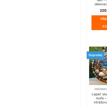
dekorac
220
PŘI
KO
Doprodej
DEKORAC
Lapač sl
moře –
vitrážov