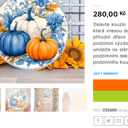
280,00
Kč
Oslavte kouzlo
která vnesou d
přírodní dřevo
podzimní výzdo
umístíte na stě
podzimními deko
podzimního kouz
Jen 1 skladem
SKU:
C55005
Katego