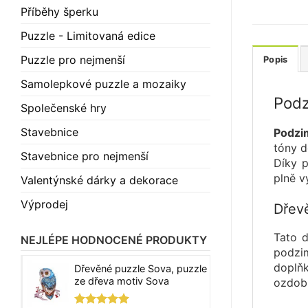
Příběhy šperku
Puzzle - Limitovaná edice
Puzzle pro nejmenší
Popis
Samolepkové puzzle a mozaiky
Podz
Společenské hry
Stavebnice
Podzi
tóny 
Stavebnice pro nejmenší
Díky p
plně v
Valentýnské dárky a dekorace
Výprodej
Dřev
Tato d
NEJLÉPE HODNOCENÉ PRODUKTY
podzim
doplň
Dřevěné puzzle Sova, puzzle
ze dřeva motiv Sova
ozdobí