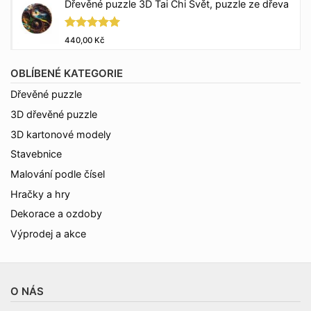
Dřevěné puzzle 3D Tai Chi Svět, puzzle ze dřeva
Hodnocení
440,00
Kč
5.00
z 5
OBLÍBENÉ KATEGORIE
Dřevěné puzzle
3D dřevěné puzzle
3D kartonové modely
Stavebnice
Malování podle čísel
Hračky a hry
Dekorace a ozdoby
Výprodej a akce
O NÁS