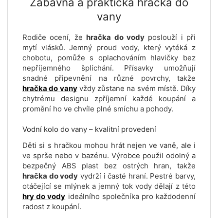
Zábavná a praktická hračka do
vany
Rodiče ocení, že
hračka do vody
poslouží i při
mytí vlásků. Jemný proud vody, který vytéká z
chobotu, pomůže s oplachováním hlavičky bez
nepříjemného šplíchání. Přísavky umožňují
snadné připevnění na různé povrchy, takže
hračka do vany
vždy zůstane na svém místě. Díky
chytrému designu zpříjemní každé koupání a
promění ho ve chvíle plné smíchu a pohody.
Vodní kolo do vany – kvalitní provedení
Děti si s hračkou mohou hrát nejen ve vaně, ale i
ve sprše nebo v bazénu. Výrobce použil odolný a
bezpečný ABS plast bez ostrých hran, takže
hračka do vody
vydrží i časté hraní. Pestré barvy,
otáčející se mlýnek a jemný tok vody dělají z této
hry do vody
ideálního společníka pro každodenní
radost z koupání.