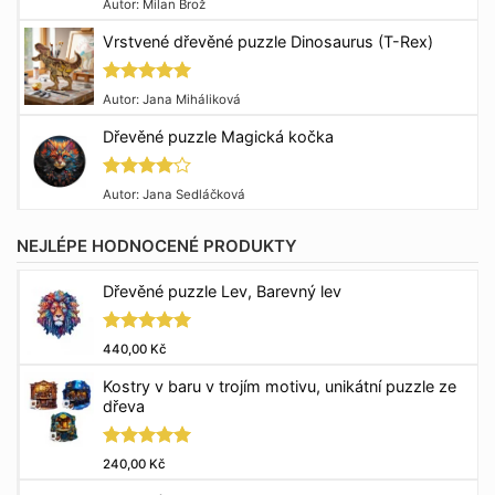
Hodnocení
Autor: Milan Brož
5
z 5
Vrstvené dřevěné puzzle Dinosaurus (T-Rex)
Hodnocení
Autor: Jana Miháliková
5
z 5
Dřevěné puzzle Magická kočka
Hodnocení
Autor: Jana Sedláčková
4
z 5
NEJLÉPE HODNOCENÉ PRODUKTY
Dřevěné puzzle Lev, Barevný lev
Hodnocení
440,00
Kč
5.00
z 5
Kostry v baru v trojím motivu, unikátní puzzle ze
dřeva
Hodnocení
240,00
Kč
5.00
z 5