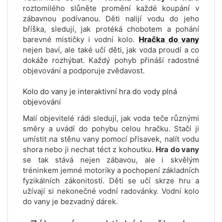
roztomilého slůněte promění každé koupání v
zábavnou podívanou. Děti nalijí vodu do jeho
bříška, sledují, jak protéká chobotem a pohání
barevné mističky i vodní kolo.
Hračka do vany
nejen baví, ale také učí děti, jak voda proudí a co
dokáže rozhýbat. Každý pohyb přináší radostné
objevování a podporuje zvědavost.
Kolo do vany je interaktivní hra do vody plná
objevování
Malí objevitelé rádi sledují, jak voda teče různými
směry a uvádí do pohybu celou hračku. Stačí ji
umístit na stěnu vany pomocí přísavek, nalít vodu
shora nebo ji nechat téct z kohoutku.
Hra do vany
se tak stává nejen zábavou, ale i skvělým
tréninkem jemné motoriky a pochopení základních
fyzikálních zákonitostí. Děti se učí skrze hru a
užívají si nekonečné vodní radovánky. Vodní kolo
do vany je bezvadný dárek.