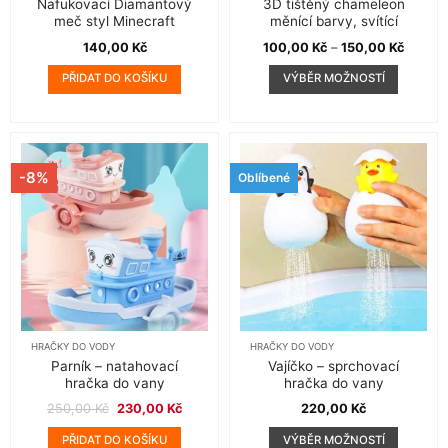
Nafukovací Diamantový
3D tištěný chameleon
meč styl Minecraft
měnící barvy, svítící
Rozpět
140,00
Kč
100,00
Kč
–
150,00
Kč
cen:
100,00
PŘIDAT DO KOŠÍKU
VÝBĚR MOŽNOSTÍ
až
150,00
Tento
produkt
má
více
variant.
-8%
Oblíbené
Možnosti
lze
vybrat
na
stránce
produktu
HRAČKY DO VODY
HRAČKY DO VODY
Parník – natahovací
Vajíčko – sprchovací
hračka do vany
hračka do vany
Původní
Aktuální
250,00
Kč
230,00
Kč
220,00
Kč
cena
cena
byla:
je:
PŘIDAT DO KOŠÍKU
VÝBĚR MOŽNOSTÍ
250,00 Kč.
230,00 Kč.