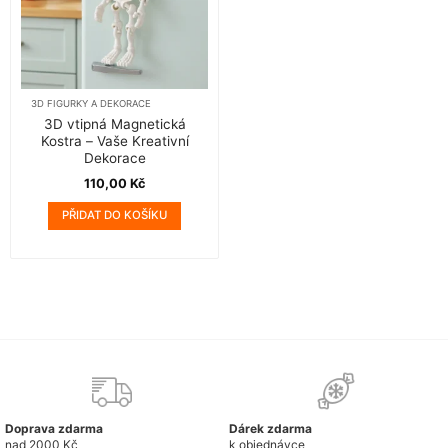
stránce
produktu
3D FIGURKY A DEKORACE
3D vtipná Magnetická
Kostra – Vaše Kreativní
Dekorace
110,00
Kč
PŘIDAT DO KOŠÍKU
Doprava zdarma
Dárek zdarma
nad 2000 Kč
k objednávce