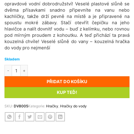
opravdové vodní dobrodružství! Veselé plastové slůně se
dvěma přísavkami snadno připevníte na vanu nebo
kachličky, takže drží pevně na místě a je připravené na
spoustu mokré zábavy. Stačí otevřít čepičku na jeho
hlavičce a nalít dovnitř vodu – buď z kelímku, nebo rovnou
pod mírným proudem z kohoutku. A teď přichází ta pravá
kouzelná chvíle! Veselé slůně do vany – kouzelná hračka
do vody pro nejmenší
Skladem
Vodní kolo do vany - Slůně množství
PŘIDAT DO KOŠÍKU
KUP TEĎ!
SKU:
DV8005
Kategorie:
Hračky
,
Hračky do vody