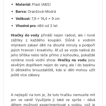
Materiál:
Plast (ABS)
Barva:
Oranžová-Modrá
Velikost:
7,9 x 16,4 x 9 cm
Vhodné pro:
děti od 3 let
Hračky do vody
přináší nejen radost, ale i nové
zážitky z každého koupání. Slůně s vodním
mlýnkem zabaví děti na dlouhé minuty a podpoří
jejich hravost i kreativitu. Ať už se voda nalévá do
jeho bříška nebo teče přímo z kohoutku, pokaždé
vznikne nová vodní show.
Hračky na vodu
jsou
skvělým doplňkem nejen do vany, ale i do bazénu
či dětského brouzdaliště, kde si děti mohou užít
ještě více zábavy.
A nejlepší na tom je, že tuto hračku nemusíte mít
jen ve vaně! Využijete ji také ve sprše – dává
dětem možnost experimentovat s vodou, což je