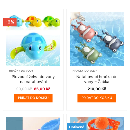
-6%
HRAČKY DO VODY
HRAČKY DO VODY
Plovoucí želva do vany
Natahovací hračka do
na natahování
vany – Žabka
Původní
Aktuální
90,00
Kč
85,00
Kč
210,00
Kč
cena
cena
byla:
je:
PŘIDAT DO KOŠÍKU
PŘIDAT DO KOŠÍKU
90,00 Kč.
85,00 Kč.
Oblíbené