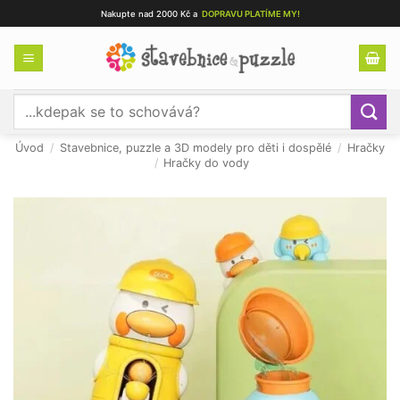
Přeskočit
Nakupte nad 2000 Kč a
DOPRAVU PLATÍME MY!
na
obsah
Hledat:
Úvod
/
Stavebnice, puzzle a 3D modely pro děti i dospělé
/
Hračky
/
Hračky do vody