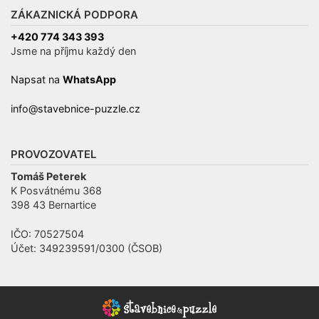
ZÁKAZNICKÁ PODPORA
+420 774 343 393
Jsme na příjmu každý den
Napsat na
WhatsApp
info@stavebnice-puzzle.cz
PROVOZOVATEL
Tomáš Peterek
K Posvátnému 368
398 43 Bernartice
IČO: 70527504
Účet: 349239591/0300 (ČSOB)