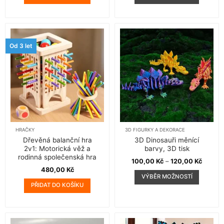
Tento
produkt
má
více
variant.
Od 3 let
Možnosti
lze
vybrat
na
stránce
produktu
HRAČKY
3D FIGURKY A DEKORACE
Dřevěná balanční hra
3D Dinosauři měnící
2v1: Motorická věž a
barvy, 3D tisk
rodinná společenská hra
Rozpět
100,00
Kč
–
120,00
Kč
cen:
480,00
Kč
100,00
VÝBĚR MOŽNOSTÍ
až
120,00
PŘIDAT DO KOŠÍKU
Tento
produkt
má
více
variant.