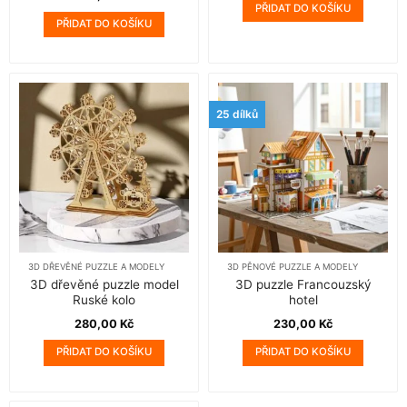
PŘIDAT DO KOŠÍKU
PŘIDAT DO KOŠÍKU
25 dílků
3D DŘEVĚNÉ PUZZLE A MODELY
3D PĚNOVÉ PUZZLE A MODELY
3D dřevěné puzzle model
3D puzzle Francouzský
Ruské kolo
hotel
280,00
Kč
230,00
Kč
PŘIDAT DO KOŠÍKU
PŘIDAT DO KOŠÍKU