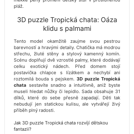
pláž.
3D puzzle Tropická chata: Oáza
klidu s palmami
Tento model okamžitě zaujme svou pestrou
barevností a hravými detaily. Chatička má modrou
střechu, žluté stěny a stylový kamenný komín.
Scénu doplňují dvě vzrostlé palmy, které dodávají
celku exotický nádech. Před domem stojí
postavička chlapce s lízátkem a nechybí ani
roztomilá bouda s pejskem.
3D puzzle Tropická
chata
sestavíte snadno a intuitivně, aniž byste
museli hledat nůžky či lepidlo. Sada obsahuje 31
dílků, které do sebe přesně zapadají. Děti tak
nebudují jen statickou kulisu, ale vytvářejí živý
příběh plný radosti.
Jak 3D puzzle Tropická chata rozvíjí dětskou
fantazii?