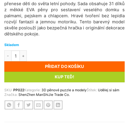
přenese děti do světa letní pohody. Sada obsahuje 31 dílků
z měkké EVA pěny pro sestavení veselého domku s
palmami, pejskem a chlapcem. Hravé tvoření bez lepidla
rozvíjí fantazii a jemnou motoriku. Tento barevný model
skvěle poslouží jako bezpečná hračka i originální dekorace
dětského pokoje.
Skladem
3D puzzle Tropická chata množství
PŘIDAT DO KOŠÍKU
KUP TEĎ!
SKU:
PP022
Kategorie:
3D pěnové puzzle a modely
Štítek:
Udělej si sám
Značka:
ShenZhen ManShiJie Trade Co.