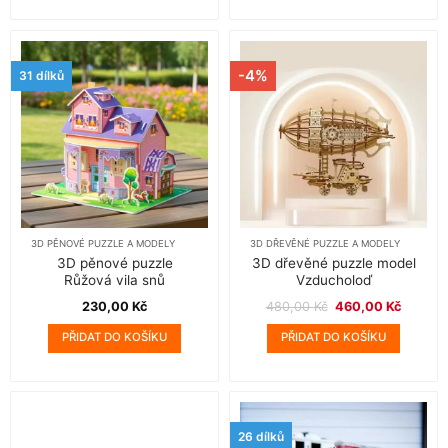
-4%
31 dílků
3D PĚNOVÉ PUZZLE A MODELY
3D DŘEVĚNÉ PUZZLE A MODELY
3D pěnové puzzle
3D dřevěné puzzle model
Růžová vila snů
Vzducholoď
Původní
Aktuáln
230,00
Kč
480,00
Kč
460,00
Kč
cena
cena
byla:
je:
PŘIDAT DO KOŠÍKU
PŘIDAT DO KOŠÍKU
480,00 Kč.
460,00 
26 dílků