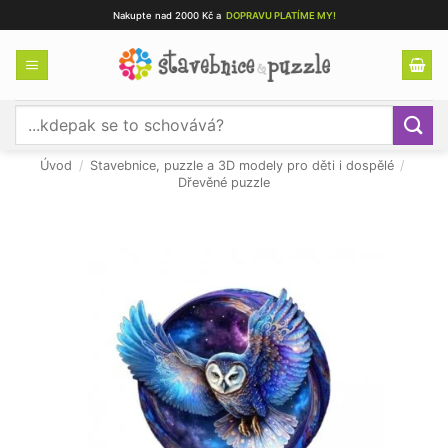
Přeskočit
Nakupte nad 2000 Kč a
DOPRAVU PLATÍME MY!
na
obsah
Hledat:
Úvod
/
Stavebnice, puzzle a 3D modely pro děti i dospělé
/
Dřevěné puzzle