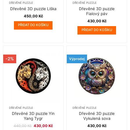
DŘEVĚNÉ PUZZLE
DŘEVĚNÉ PUZZLE
Dřevěné 3D puzzle Liška
Dřevěné 3D puzzle
Fialový páv
450,00
Kč
430,00
Kč
PŘIDAT DO KOŠÍKU
PŘIDAT DO KOŠÍKU
-2%
Výprodej
DŘEVĚNÉ PUZZLE
DŘEVĚNÉ PUZZLE
Dřevěné 3D puzzle Yin
Dřevěné 3D puzzle
Yang Tygr
Vykulená sova
Původní
Aktuální
440,00
Kč
430,00
Kč
430,00
Kč
cena
cena