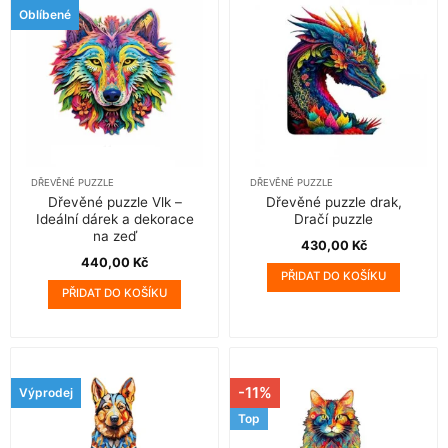
Oblíbené
DŘEVĚNÉ PUZZLE
DŘEVĚNÉ PUZZLE
Dřevěné puzzle Vlk –
Dřevěné puzzle drak,
Ideální dárek a dekorace
Dračí puzzle
na zeď
430,00
Kč
440,00
Kč
PŘIDAT DO KOŠÍKU
PŘIDAT DO KOŠÍKU
-11%
Výprodej
Top