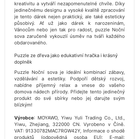
kreativitu a vytváří nezapomenutelné chvíle. Díky
jedinečnému designu a vysoké kvalitě zpracování
je tento dárek nejen praktický, ale také esteticky
působivý. Ať už jako dárek k narozeninám,
Vánocům nebo jen tak pro radost, puzzle Noční
sova zaručeně vykouzlí úsměv na tváři každého
obdarovaného.
Puzzle ze dřeva jako edukativní hračka i krásný
doplněk
Puzzle Noční sova je ideální kombinací zábavy,
vzdělávání a estetiky. Podpoří dětský rozvoj,
nabídne příjemný relax a vnese do vašeho
domova nádech přírody. Přidejte tento jedinečný
produkt do své sbírky nebo jej darujte svým
blízkým!
Výrobce
: MOYAWO, Yiwu Yuli Trading Co., Ltd.,
Yiwu, Zhejiang, 322000 CN. Vyrobeno v Číně.
VAT: 91330782MAC7RGW42Y, Informace o shodě
produktů (odpovědná osoba EU): E-mail: