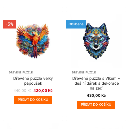
-5%
Oblíbené
DŘEVĚNÉ PUZZLE
DŘEVĚNÉ PUZZLE
Dřevěné puzzle velký
Dřevěné puzzle s Vlkem –
papoušek
Ideální dárek a dekorace
na zeď
Původní
Aktuální
440,00
Kč
420,00
Kč
cena
cena
430,00
Kč
byla:
je:
PŘIDAT DO KOŠÍKU
440,00 Kč.
420,00 Kč.
PŘIDAT DO KOŠÍKU