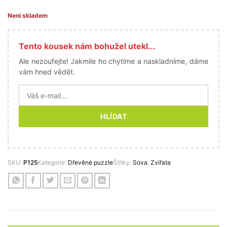
Není skladem
Tento kousek nám bohužel utekl...
Ale nezoufejte! Jakmile ho chytíme a naskladníme, dáme
vám hned vědět.
HLÍDAT
SKU:
P125
Kategorie:
Dřevěné puzzle
Štítky:
Sova
,
Zvířata