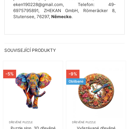
eken190228@gmail.com, Telefon: 49-
6975795891, ZHEKAN GmbH, Römeräcker 8,
Stutensee, 76297,
Německo
.
SOUVISEJÍCÍ PRODUKTY
-5%
-9%
Oblíbené
DŘEVĚNÉ PUZZLE
DŘEVĚNÉ PUZZLE
Puzzle slon, 3D dřevěné
Vyřezávané dřevěné