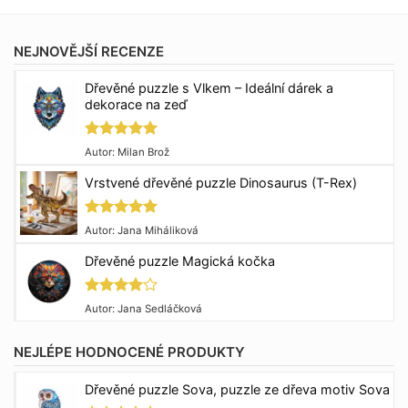
NEJNOVĚJŠÍ RECENZE
Dřevěné puzzle s Vlkem – Ideální dárek a
dekorace na zeď
Hodnocení
Autor: Milan Brož
5
z 5
Vrstvené dřevěné puzzle Dinosaurus (T-Rex)
Hodnocení
Autor: Jana Miháliková
5
z 5
Dřevěné puzzle Magická kočka
Hodnocení
Autor: Jana Sedláčková
4
z 5
NEJLÉPE HODNOCENÉ PRODUKTY
Dřevěné puzzle Sova, puzzle ze dřeva motiv Sova