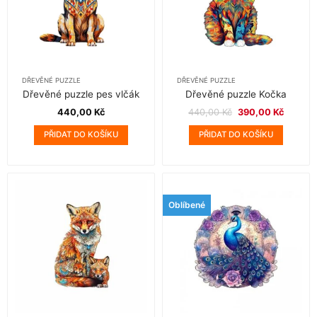
DŘEVĚNÉ PUZZLE
DŘEVĚNÉ PUZZLE
Dřevěné puzzle pes vlčák
Dřevěné puzzle Kočka
Původní
Aktuální
440,00
Kč
440,00
Kč
390,00
Kč
cena
cena
byla:
je:
PŘIDAT DO KOŠÍKU
PŘIDAT DO KOŠÍKU
440,00 Kč.
390,00 
Oblíbené