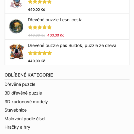
Hodnocení
440,00
Kč
5.00
z 5
Dřevěné puzzle Lesní cesta
Hodnocení
Původní
Aktuální
440,00
Kč
400,00
Kč
5.00
z 5
cena
cena
Dřevěné puzzle pes Buldok, puzzle ze dřeva
byla:
je:
440,00 Kč.
400,00 Kč.
Hodnocení
440,00
Kč
5.00
z 5
OBLÍBENÉ KATEGORIE
Dřevěné puzzle
3D dřevěné puzzle
3D kartonové modely
Stavebnice
Malování podle čísel
Hračky a hry