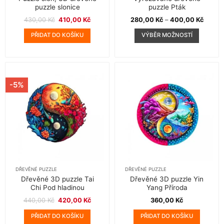
puzzle slonice
puzzle Pták
Původní
Aktuální
Rozpět
430,00
Kč
410,00
Kč
280,00
Kč
–
400,00
Kč
cena
cena
cen:
byla:
je:
280,00
PŘIDAT DO KOŠÍKU
VÝBĚR MOŽNOSTÍ
430,00 Kč.
410,00 Kč.
až
400,00
Tento
produkt
má
více
variant.
-5%
Možnosti
lze
vybrat
na
stránce
produktu
DŘEVĚNÉ PUZZLE
DŘEVĚNÉ PUZZLE
Dřevěné 3D puzzle Tai
Dřevěné 3D puzzle Yin
Chi Pod hladinou
Yang Příroda
Původní
Aktuální
440,00
Kč
420,00
Kč
360,00
Kč
cena
cena
byla:
je:
PŘIDAT DO KOŠÍKU
PŘIDAT DO KOŠÍKU
440,00 Kč.
420,00 Kč.